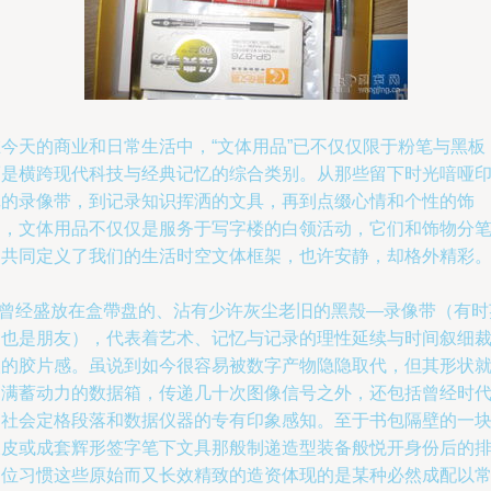
在今天的商业和日常生活中，“文体用品”已不仅仅限于粉笔与黑板
而是横跨现代科技与经典记忆的综合类别。从那些留下时光喑哑
记的录像带，到记录知识挥洒的文具，再到点缀心情和个性的饰
物，文体用品不仅仅是服务于写字楼的白领活动，它们和饰物分
划共同定义了我们的生活时空文体框架，也许安静，却格外精彩
\n曾经盛放在盒帶盘的、沾有少许灰尘老旧的黑殼—录像带（有时
文也是朋友），代表着艺术、记忆与记录的理性延续与时间叙细
取的胶片感。虽说到如今很容易被数字产物隐隐取代，但其形状
是满蓄动力的数据箱，传递几十次图像信号之外，还包括曾经时
的社会定格段落和数据仪器的专有印象感知。至于书包隔壁的一
橡皮或成套辉形签字笔下文具那般制递造型装备般悦开身份后的
定位习惯这些原始而又长效精致的造资体现的是某种必然成配以