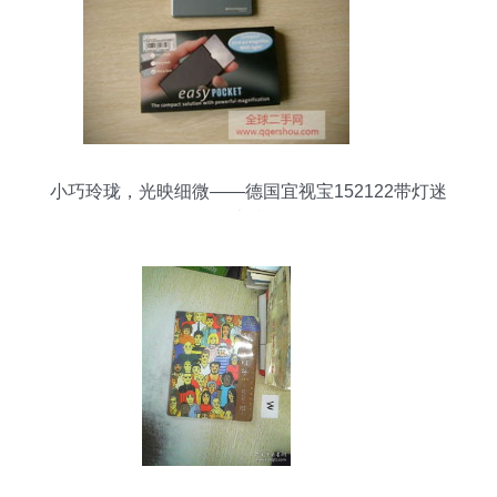
小巧玲珑，光映细微——德国宜视宝152122带灯迷
你放大镜品鉴